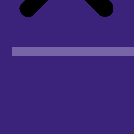
Find an Eye Specialist
Specialities
Locate a Centre
About Us
Our Blog