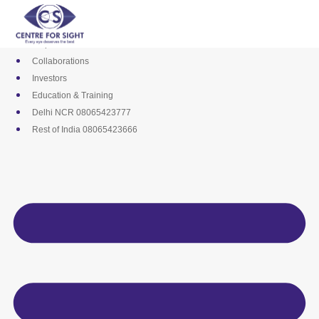
Skip
Media
to
Career
content
Empanelments
Collaborations
Investors
Education & Training
Delhi NCR 08065423777
Rest of India 08065423666