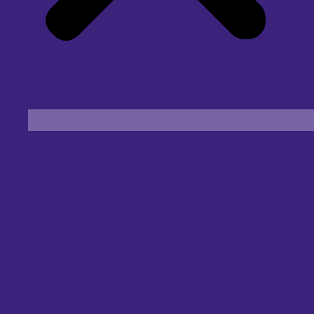
Find an Eye Specialist
Specialities
Locate a Centre
About Us
Our Blog