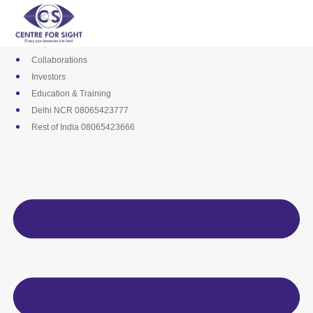
Skip
Media
to
Career
content
Empanelments
Collaborations
Investors
Education & Training
Delhi NCR 08065423777
Rest of India 08065423666