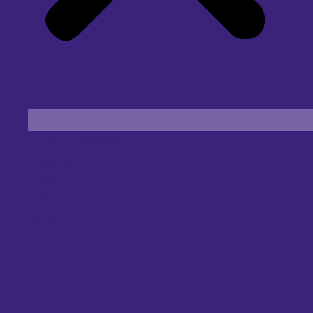
Find an Eye Specialist
Specialities
Locate a Centre
About Us
Our Blog