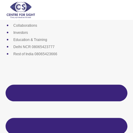
Skip
Media
to
Career
content
Empanelments
Collaborations
Investors
Education & Training
Delhi NCR 08065423777
Rest of India 08065423666