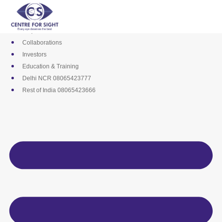
Skip
Media
to
Career
content
Empanelments
Collaborations
Investors
Education & Training
Delhi NCR 08065423777
Rest of India 08065423666