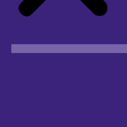
Find an Eye Specialist
Specialities
Locate a Centre
About Us
Our Blog